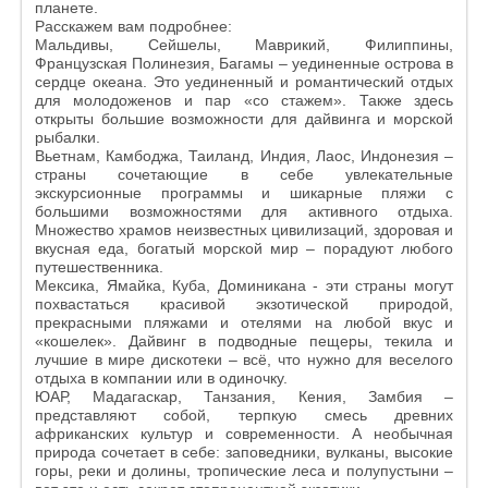
планете.
Расскажем вам подробнее:
Мальдивы, Сейшелы, Маврикий, Филиппины,
Французская Полинезия, Багамы – уединенные острова в
сердце океана. Это уединенный и романтический отдых
для молодоженов и пар «со стажем». Также здесь
открыты большие возможности для дайвинга и морской
рыбалки.
Вьетнам, Камбоджа, Таиланд, Индия, Лаос, Индонезия –
страны сочетающие в себе увлекательные
экскурсионные программы и шикарные пляжи с
большими возможностями для активного отдыха.
Множество храмов неизвестных цивилизаций, здоровая и
вкусная еда, богатый морской мир – порадуют любого
путешественника.
Мексика, Ямайка, Куба, Доминикана - эти страны могут
похвастаться красивой экзотической природой,
прекрасными пляжами и отелями на любой вкус и
«кошелек». Дайвинг в подводные пещеры, текила и
лучшие в мире дискотеки – всё, что нужно для веселого
отдыха в компании или в одиночку.
ЮАР, Мадагаскар, Танзания, Кения, Замбия –
представляют собой, терпкую смесь древних
африканских культур и современности. А необычная
природа сочетает в себе: заповедники, вулканы, высокие
горы, реки и долины, тропические леса и полупустыни –