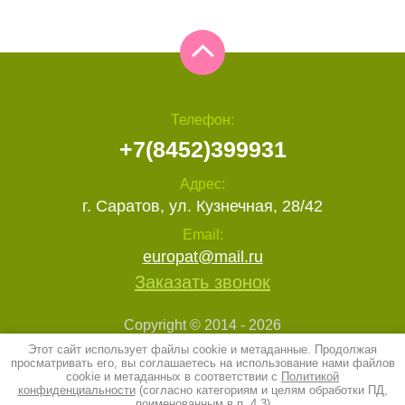
Телефон:
+7(8452)399931
Адрес:
г. Саратов, ул. Кузнечная, 28/42
Email:
europat@mail.ru
Заказать звонок
Copyright © 2014 - 2026
ЕВРОПА-ТУР
Этот сайт использует файлы cookie и метаданные. Продолжая
Политика конфиденциальности
просматривать его, вы соглашаетесь на использование нами файлов
cookie и метаданных в соответствии с
Политикой
конфиденциальности
(согласно категориям и целям обработки ПД,
создать интернет магазин
в megagroup.ru
поименованным в п. 4.3)