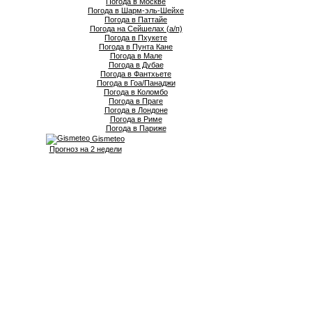
Погода в Москве
Погода в Шарм-эль-Шейхе
Погода в Паттайе
Погода на Сейшелах (а/п)
Погода в Пхукете
Погода в Пунта Кане
Погода в Мале
Погода в Дубае
Погода в Фантхьете
Погода в Гоа/Панаджи
Погода в Коломбо
Погода в Праге
Погода в Лондоне
Погода в Риме
Погода в Париже
Gismeteo
Прогноз на 2 недели